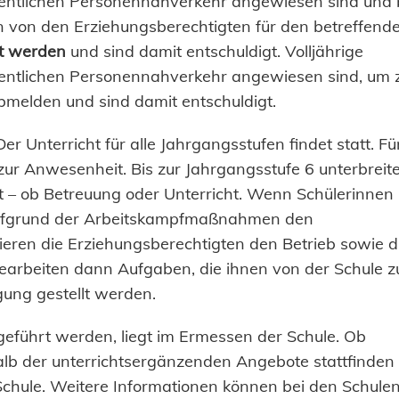
ffentlichen Personennahverkehr angewiesen sind und 
en von den Erziehungsberechtigten für den betreffend
et werden
und sind damit entschuldigt. Volljährige
ffentlichen Personennahverkehr angewiesen sind, um 
bmelden und sind damit entschuldigt.
er Unterricht für alle Jahrgangsstufen findet statt. Fü
 zur Anwesenheit. Bis zur Jahrgangsstufe 6 unterbreit
t – ob Betreuung oder Unterricht. Wenn Schülerinnen
 aufgrund der Arbeitskampfmaßnahmen den
mieren die Erziehungsberechtigten den Betrieb sowie d
bearbeiten dann Aufgaben, die ihnen von der Schule 
gung gestellt werden.
führt werden, liegt im Ermessen der Schule. Ob
b der unterrichtsergänzenden Angebote stattfinden
Schule. Weitere Informationen können bei den Schule